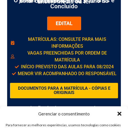
O jovem deve ter entre 17 e 23 anos e estar cursando o 2º ou 3º ano do Ensino Médio ou ter
Concluído
EDITAL
MATRÍCULAS: CONSULTE PARA MAIS
INFORMAÇÕES
VAGAS PREENCHIDAS POR ORDEM DE
MATRÍCULA
INÍCIO PREVISTO DAS AULAS PARA 08/2024
MENOR VIR ACOMPANHADO DO RESPONSÁVEL
DOCUMENTOS PARA A MATRÍCULA - CÓPIAS E
ORIGINAIS
A relação de documentos pode ser
Gerenciar o consentimento
retirada na secretaria da escola
Para fornecer as melhores experiências, usamos tecnologias como cookies